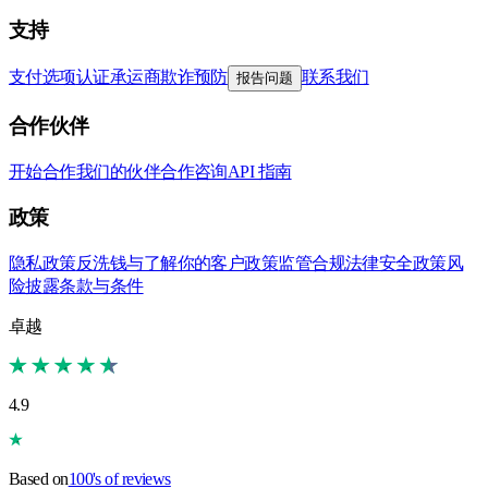
支持
支付选项
认证承运商
欺诈预防
联系我们
报告问题
合作伙伴
开始合作
我们的伙伴
合作咨询
API 指南
政策
隐私政策
反洗钱与了解你的客户政策
监管合规
法律安全政策
风
险披露
条款与条件
卓越
4.9
Based on
100's of reviews