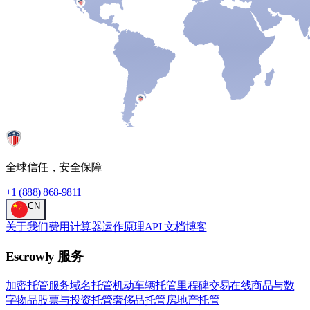
全球信任，安全保障
+1 (888) 868-9811
CN
关于我们
费用计算器
运作原理
API 文档
博客
Escrowly 服务
加密托管服务
域名托管
机动车辆托管
里程碑交易
在线商品与数
字物品
股票与投资托管
奢侈品托管
房地产托管