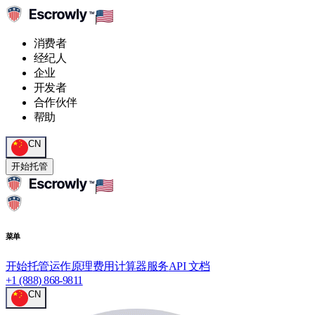
|
消费者
经纪人
企业
开发者
合作伙伴
帮助
CN
开始托管
|
菜单
开始托管
运作原理
费用计算器
服务
API 文档
+1 (888) 868-9811
CN