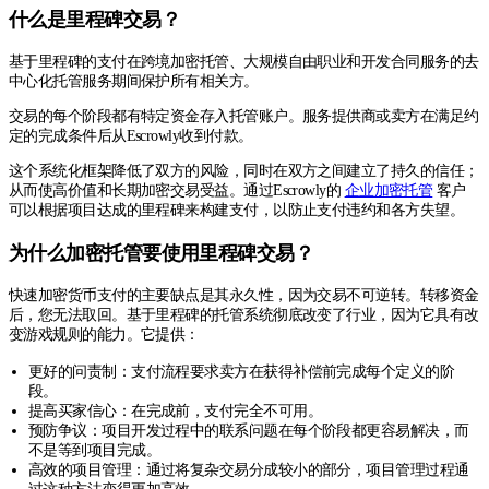
什么是里程碑交易？
基于里程碑的支付在跨境加密托管、大规模自由职业和开发合同服务的去
中心化托管服务期间保护所有相关方。
交易的每个阶段都有特定资金存入托管账户。服务提供商或卖方在满足约
定的完成条件后从Escrowly收到付款。
这个系统化框架降低了双方的风险，同时在双方之间建立了持久的信任；
从而使高价值和长期加密交易受益。通过Escrowly的
企业加密托管
客户
可以根据项目达成的里程碑来构建支付，以防止支付违约和各方失望。
为什么加密托管要使用里程碑交易？
快速加密货币支付的主要缺点是其永久性，因为交易不可逆转。转移资金
后，您无法取回。基于里程碑的托管系统彻底改变了行业，因为它具有改
变游戏规则的能力。它提供：
更好的问责制：支付流程要求卖方在获得补偿前完成每个定义的阶
段。
提高买家信心：在完成前，支付完全不可用。
预防争议：项目开发过程中的联系问题在每个阶段都更容易解决，而
不是等到项目完成。
高效的项目管理：通过将复杂交易分成较小的部分，项目管理过程通